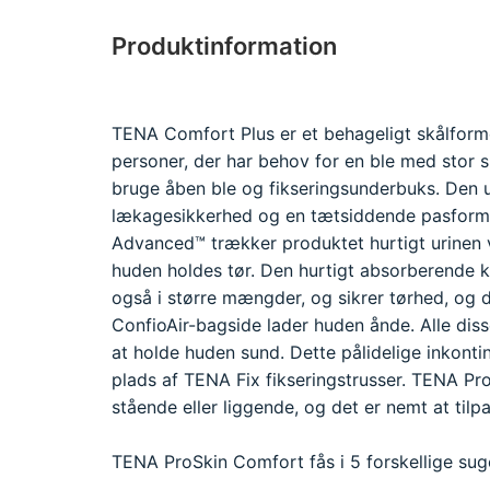
Produktinformation
TENA Comfort Plus er et behageligt skålforme
personer, der har behov for en ble med stor 
bruge åben ble og fikseringsunderbuks. Den u
lækagesikkerhed og en tætsiddende pasform
Advanced™ trækker produktet hurtigt urinen 
huden holdes tør. Den hurtigt absorberende k
også i større mængder, og sikrer tørhed, og 
ConfioAir-bagside lader huden ånde. Alle dis
at holde huden sund. Dette pålidelige inkont
plads af TENA Fix fikseringstrusser. TENA P
stående eller liggende, og det er nemt at tilpa
TENA ProSkin Comfort fås i 5 forskellige sug