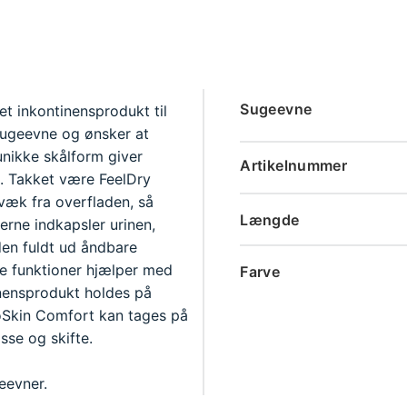
Sugeevne
t inkontinensprodukt til
sugeevne og ønsker at
nikke skålform giver
Artikelnummer
. Takket være FeelDry
væk fra overfladen, så
Længde
erne indkapsler urinen,
den fuldt ud åndbare
se funktioner hjælper med
Farve
inensprodukt holdes på
roSkin Comfort kan tages på
sse og skifte.
eevner.