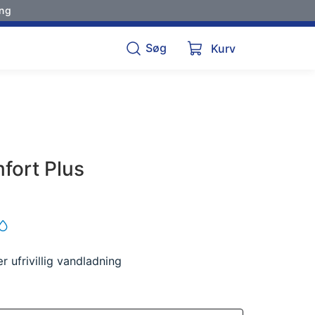
ing
Søg
Kurv
ort Plus
r ufrivillig vandladning