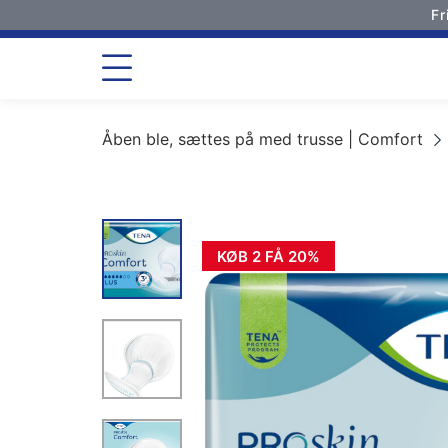
Fr
Åben ble, sættes på med trusse | Comfort
KØB 2 FÅ 20%