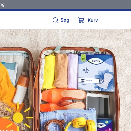
ing
Søg
Kurv