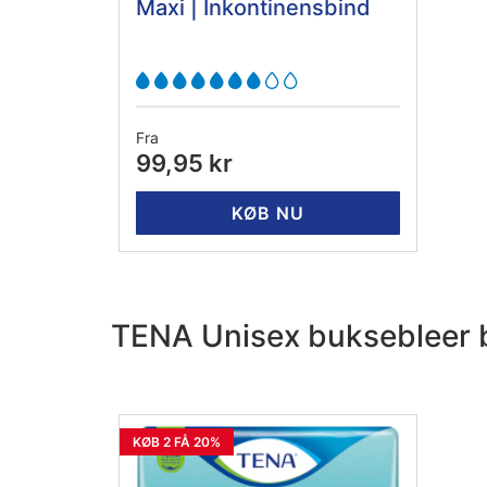
Maxi | Inkontinensbind
Fra
99,95 kr
KØB NU
TENA Unisex buksebleer b
KØB 2 FÅ 20%